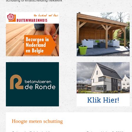
schutting of erfafscheiding hekwerk
Hoogte meten schutting