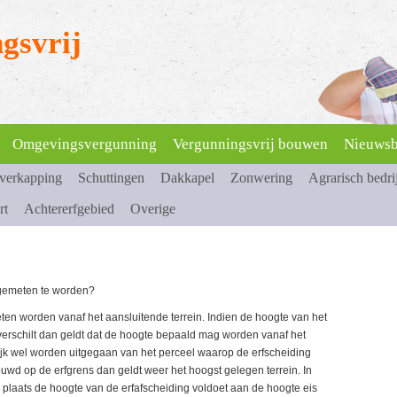
gsvrij
Omgevingsvergunning
Vergunningsvrij bouwen
Nieuwsb
overkapping
Schuttingen
Dakkapel
Zonwering
Agrarisch bedri
rt
Achtererfgebied
Overige
 gemeten te worden?
en worden vanaf het aansluitende terrein. Indien de hoogte van het
 verschilt dan geldt dat de hoogte bepaald mag worden vanaf het
lijk wel worden uitgegaan van het perceel waarop de erfscheiding
wd op de erfgrens dan geldt weer het hoogst gelegen terrein. In
plaats de hoogte van de erfafscheiding voldoet aan de hoogte eis