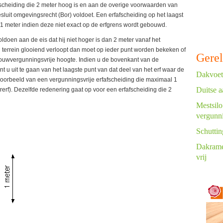
fscheiding die 2 meter hoog is en aan de overige voorwaarden van
 Besluit omgevingsrecht (Bor) voldoet. Een erfafscheiding op het laagst
1 meter indien deze niet exact op de erfgrens wordt gebouwd.
ldoen aan de eis dat hij niet hoger is dan 2 meter vanaf het
n terrein glooiend verloopt dan moet op ieder punt worden bekeken of
Gerel
ouwvergunningsvrije hoogte. Indien u de bovenkant van de
ent u uit te gaan van het laagste punt van dat deel van het erf waar de
Dakvoet,
voorbeeld van een vergunningsvrije erfafscheiding die maximaal 1
Duitse 
rerf). Dezelfde redenering gaat op voor een erfafscheiding die 2
Mestsilo
vergunn
Schuttin
Dakrame
vrij