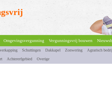
gsvrij
Omgevingsvergunning
Vergunningsvrij bouwen
Nieuwsb
overkapping
Schuttingen
Dakkapel
Zonwering
Agrarisch bedri
rt
Achtererfgebied
Overige