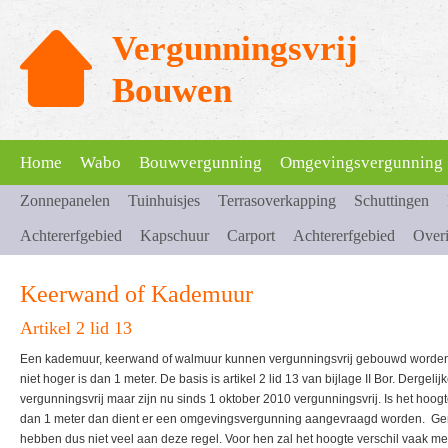
Vergunningsvrij
Bouwen
Home
Wabo
Bouwvergunning
Omgevingsvergunning
Zonnepanelen
Tuinhuisjes
Terrasoverkapping
Schuttingen
Achtererfgebied
Kapschuur
Carport
Achtererfgebied
Over
Keerwand of Kademuur
Artikel 2 lid 13
Een kademuur, keerwand of walmuur kunnen vergunningsvrij gebouwd worden i
niet hoger is dan 1 meter. De basis is artikel 2 lid 13 van bijlage II Bor. Derge
vergunningsvrij maar zijn nu sinds 1 oktober 2010 vergunningsvrij. Is het hoog
dan 1 meter dan dient er een omgevingsvergunning aangevraagd worden. G
hebben dus niet veel aan deze regel. Voor hen zal het hoogte verschil vaak m