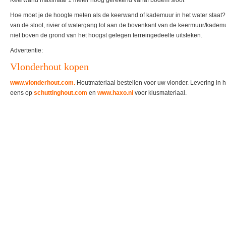
Keerwand maximaal 1 meter hoog gerekend vanaf bodem sloot
Hoe moet je de hoogte meten als de keerwand of kademuur in het water staat?
van de sloot, rivier of watergang tot aan de bovenkant van de keermuur/kad
niet boven de grond van het hoogst gelegen terreingedeelte uitsteken.
Advertentie:
Vlonderhout kopen
www.vlonderhout.com
.
Houtmateriaal bestellen voor uw vlonder. Levering in h
eens op
schuttinghout.com
en
www.haxo.nl
voor klusmateriaal.