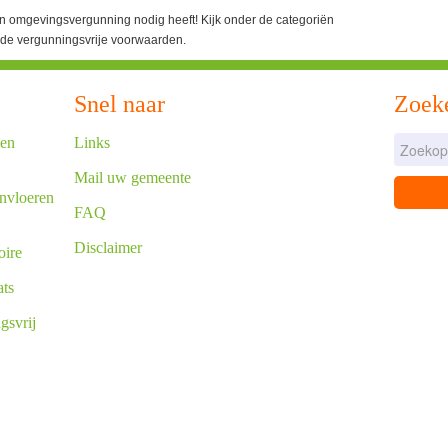
en omgevingsvergunning nodig heeft! Kijk onder de categoriën
ende vergunningsvrije voorwaarden.
Snel naar
Zoek
een
Links
Mail uw gemeente
nvloeren
FAQ
Disclaimer
oire
ats
gsvrij