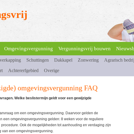
gsvrij
Omgevingsvergunning
Vergunningsvrij bouwen
Nieuwsb
overkapping
Schuttingen
Dakkapel
Zonwering
Agrarisch bedri
rt
Achtererfgebied
Overige
jzigde) omgevingsvergunning FAQ
ragen. Welke beslistermijn geldt voor een gewijzigde
aanvraag om een omgevingsvergunning. Daarvoor gelden de
van een omgevingsvergunning gelden: 8 weken voor de reguliere
 procedure. Ook de mogelijkheden tot aanhouding en verdaging zijn
ng van een omgevingsvergunning.