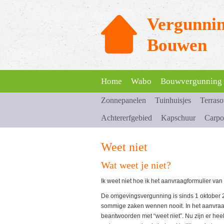
Vergunnin
Bouwen
Home
Wabo
Bouwvergunning
Zonnepanelen
Tuinhuisjes
Terras
Achtererfgebied
Kapschuur
Carpo
Weet niet
Wat weet je niet?
Ik weet niet hoe ik het aanvraagformulier va
De omgevingsvergunning is sinds 1 oktober 
sommige zaken wennen nooit. In het aanvraag
beantwoorden met “weet niet”. Nu zijn er hee