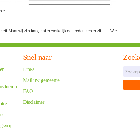
nie
eeft. Maar wij zijn bang dat er werkelijk een reden achter zit……. Wie
Snel naar
Zoek
een
Links
Mail uw gemeente
nvloeren
FAQ
Disclaimer
oire
ats
gsvrij