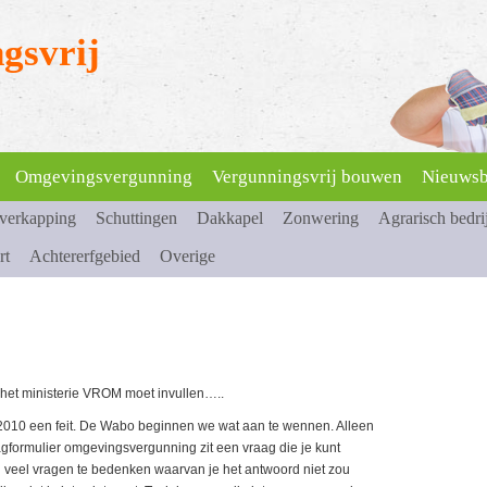
gsvrij
Omgevingsvergunning
Vergunningsvrij bouwen
Nieuwsb
overkapping
Schuttingen
Dakkapel
Zonwering
Agrarisch bedri
rt
Achtererfgebied
Overige
n het ministerie VROM moet invullen…..
2010 een feit. De Wabo beginnen we wat aan te wennen. Alleen
formulier omgevingsvergunning zit een vraag die je kunt
l veel vragen te bedenken waarvan je het antwoord niet zou