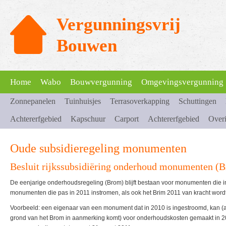
Vergunningsvrij
Bouwen
Home
Wabo
Bouwvergunning
Omgevingsvergunning
Zonnepanelen
Tuinhuisjes
Terrasoverkapping
Schuttingen
Achtererfgebied
Kapschuur
Carport
Achtererfgebied
Over
Oude subsidieregeling monumenten
Besluit rijkssubsidiëring onderhoud monumenten (
De eenjarige onderhoudsregeling (Brom) blijft bestaan voor monumenten die i
monumenten die pas in 2011 instromen, als ook het Brim 2011 van kracht wordt
Voorbeeld: een eigenaar van een monument dat in 2010 is ingestroomd, kan (
grond van het Brom in aanmerking komt) voor onderhoudskosten gemaakt in 20