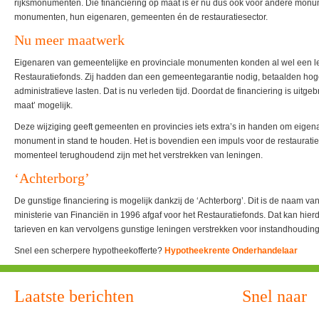
rijksmonumenten. Die financiering op maat is er nu dus ook voor andere monu
monumenten, hun eigenaren, gemeenten én de restauratiesector.
Nu meer maatwerk
Eigenaren van gemeentelijke en provinciale monumenten konden al wel een le
Restauratiefonds. Zij hadden dan een gemeentegarantie nodig, betaalden ho
administratieve lasten. Dat is nu verleden tijd. Doordat de financiering is uitge
maat’ mogelijk.
Deze wijziging geeft gemeenten en provincies iets extra’s in handen om eigen
monument in stand te houden. Het is bovendien een impuls voor de restaurat
momenteel terughoudend zijn met het verstrekken van leningen.
‘Achterborg’
De gunstige financiering is mogelijk dankzij de ‘Achterborg’. Dit is de naam va
ministerie van Financiën in 1996 afgaf voor het Restauratiefonds. Dat kan hie
tarieven en kan vervolgens gunstige leningen verstrekken voor instandhoudi
Snel een scherpere hypotheekofferte?
Hypotheekrente Onderhandelaar
Laatste berichten
Snel naar