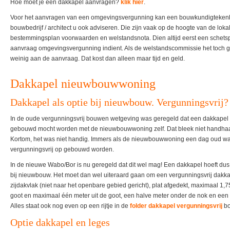
Hoe moet je een dakkapel aanvragen?
klik hier
.
Voor het aanvragen van een omgevingsvergunning kan een bouwkundigtekenb
bouwbedrijf / architect u ook adviseren. Die zijn vaak op de hoogte van de loka
bestemmingsplan voorwaarden en welstandsnota. Dien altijd eerst een schetspl
aanvraag omgevingsvergunning indient. Als de welstandscommissie het toch gra
weinig aan de aanvraag. Dat kost dan alleen maar tijd en geld.
Dakkapel nieuwbouwwoning
Dakkapel als optie bij nieuwbouw. Vergunningsvrij?
In de oude vergunningsvrij bouwen wetgeving was geregeld dat een dakkapel ni
gebouwd mocht worden met de nieuwbouwwoning zelf. Dat bleek niet handhaafb
Kortom, het was niet handig. Immers als de nieuwbouwwoning een dag oud wa
vergunningsvrij op gebouwd worden.
In de nieuwe Wabo/Bor is nu geregeld dat dit wel mag! Een dakkapel hoeft du
bij nieuwbouw. Het moet dan wel uiteraard gaan om een vergunningsvrij dakkap
zijdakvlak (niet naar het openbare gebied gericht), plat afgedekt, maximaal 1,
goot en maximaal één meter uit de goot, een halve meter onder de nok en een 
Alles staat ook nog even op een rijtje in de
folder dakkapel vergunningsvrij
bo
Optie dakkapel en leges