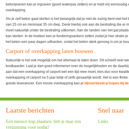
betonpoeren kan je ingraven (goed waterpas zetten) en je hebt vrij eenvoudig 
overkapping.
Als je zelf beton gaat storten is het belangrijk dat je niet de zuinig bent met het
van 25 cm en minimaal 35 cm diep. Denk hierbij ook aan de bestrating die er 
moet natuurlijk onder de bestrating uitkomen. Aan de randen van het gat plaats j
kan storten. In de hoeken kan je funderingsankers zetten zodat je hier straks je 
het beton een paar dagen uitharden, zodat het beton sterk genoeg is om je bo
Carport of overkapping laten bouwen
Natuurlijk is het ook mogelijk om het allemaal te laten doen. Dit scheelt veel we
kostbaarder. Laat je dan goed informeren over de mogelijkheden en de daarbi
aan dat een overkapping of carport wel een tijd mee moet, kies dus voor kwalitei
overkapping of carport na 5 jaar lelijk of zelfs gevaarlijk wordt. Het is een flink
goede leverancier. Een mooie overkapping kan je
bijvoorbeeld al kopen bij de
Laatste berichten
Snel naar
Een nieuwe trap plaatsen: heb je daar een
Links
vergunning voor nodig?