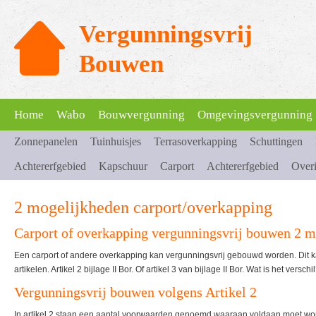
Vergunningsvrij
Bouwen
Home
Wabo
Bouwvergunning
Omgevingsvergunning
Zonnepanelen
Tuinhuisjes
Terrasoverkapping
Schuttingen
Achtererfgebied
Kapschuur
Carport
Achtererfgebied
Over
2 mogelijkheden carport/overkapping
Carport of overkapping vergunningsvrij bouwen 2 m
Een carport of andere overkapping kan vergunningsvrij gebouwd worden. Dit 
artikelen. Artikel 2 bijlage II Bor. Of artikel 3 van bijlage II Bor. Wat is het verschi
Vergunningsvrij bouwen volgens Artikel 2
In artikel 2 staan een aantal voorwaarden genoemd waaraan voldaan moet word