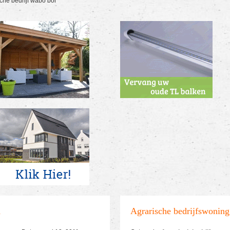
sche bedrijf wabo bor
d
Agrarische bedrijfswoning