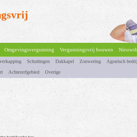
gsvrij
Omgevingsvergunning
Vergunningsvrij bouwen
Nieuwsb
overkapping
Schuttingen
Dakkapel
Zonwering
Agrarisch bedri
rt
Achtererfgebied
Overige