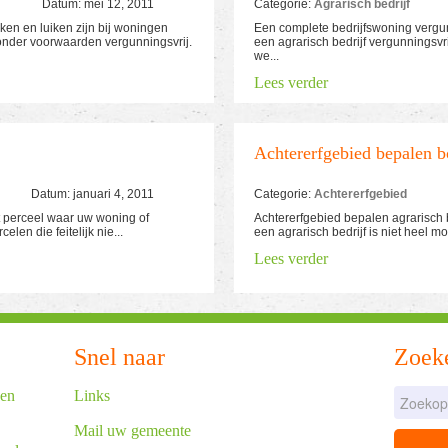
Datum: mei 12, 2011
Categorie:
Agrarisch bedrijf
ken en luiken zijn bij woningen
Een complete bedrijfswoning vergun
onder voorwaarden vergunningsvrij.
een agrarisch bedrijf vergunningsv
we...
Lees verder
Achtererfgebied bepalen b
Datum: januari 4, 2011
Categorie:
Achtererfgebied
het perceel waar uw woning of
Achtererfgebied bepalen agrarisch 
elen die feitelijk nie...
een agrarisch bedrijf is niet heel moe
Lees verder
Snel naar
Zoek
een
Links
Mail uw gemeente