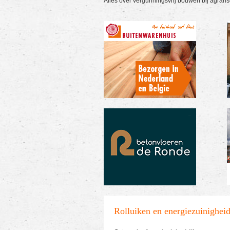
Alles over vergunningsvrij bouwen bij agrari
Rolluiken en energiezuinighei