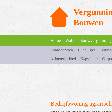
Vergunnin
Bouwen
Home
Wabo
Bouwvergunning
Zonnepanelen
Tuinhuisjes
Terras
Achtererfgebied
Kapschuur
Carpo
Bedrijfswoning agrarisch