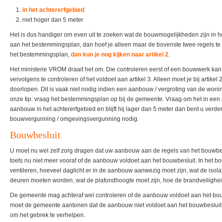
in het achtererfgebied
niet hoger dan 5 meter
Het is dus handiger om even uit te zoeken wat de bouwmogelijkheden zijn in 
aan het bestemmingsplan, dan hoef je alleen maar de bovenste twee regels te c
het bestemmingsplan,
dan kun je nog kijken naar artikel 2
.
Het ministerie VROM draait het om. Die controleren eerst of een bouwwerk kan
vervolgens te controleren of het voldoet aan artikel 3. Alleen moet je bij artikel 
doorlopen. Dit is vaak niet nodig indien een aanbouw / vergroting van de wonin
onze tip: vraag het bestemmingsplan op bij de gemeente. Vraag om het in een p
aanbouw in het achtererfgebied en blijft hij lager dan 5 meter dan bent u verde
bouwvergunning / omgevingsvergunning nodig.
Bouwbesluit
U moet nu wel zelf zorg dragen dat uw aanbouw aan de regels van het bouwbe
toets nu niet meer vooraf of de aanbouw voldoet aan het bouwbesluit. In het b
ventileren, hoeveel daglicht er in de aanbouw aanwezig moet zijn, wat de isol
deuren moeten worden, wat de plafondhoogte moet zijn, hoe de brandveiligheid
De gemeente mag achteraf wel controleren of de aanbouw voldoet aan het bouwb
moet de gemeente aantonen dat de aanbouw niet voldoet aan het bouwbesluit 
om het gebrek te verhelpen.