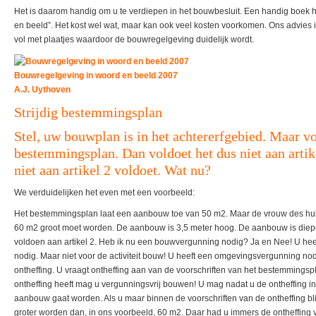
Het is daarom handig om u te verdiepen in het bouwbesluit. Een handig boek h
en beeld”. Het kost wel wat, maar kan ook veel kosten voorkomen. Ons advies i
vol met plaatjes waardoor de bouwregelgeving duidelijk wordt.
Bouwregelgeving in woord en beeld 2007
A.J. Uythoven
Strijdig bestemmingsplan
Stel, uw bouwplan is in het achtererfgebied. Maar vo
bestemmingsplan. Dan voldoet het dus niet aan artike
niet aan artikel 2 voldoet. Wat nu?
We verduidelijken het even met een voorbeeld:
Het bestemmingsplan laat een aanbouw toe van 50 m2. Maar de vrouw des hu
60 m2 groot moet worden. De aanbouw is 3,5 meter hoog. De aanbouw is diepe
voldoen aan artikel 2. Heb ik nu een bouwvergunning nodig? Ja en Nee! U h
nodig. Maar niet voor de activiteit bouw! U heeft een omgevingsvergunning no
ontheffing. U vraagt ontheffing aan van de voorschriften van het bestemmings
ontheffing heeft mag u vergunningsvrij bouwen! U mag nadat u de ontheffing in
aanbouw gaat worden. Als u maar binnen de voorschriften van de ontheffing bl
groter worden dan, in ons voorbeeld, 60 m2. Daar had u immers de ontheffing