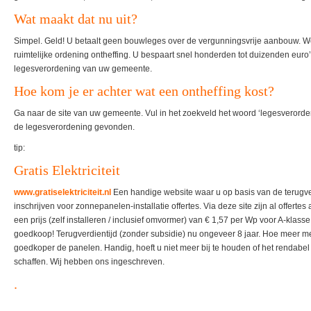
Wat maakt dat nu uit?
Simpel. Geld! U betaalt geen bouwleges over de vergunningsvrije aanbouw. We
ruimtelijke ordening ontheffing. U bespaart snel honderden tot duizenden euro’
legesverordening van uw gemeente.
Hoe kom je er achter wat een ontheffing kost?
Ga naar de site van uw gemeente. Vul in het zoekveld het woord ‘legesverordeni
de legesverordening gevonden.
tip:
Gratis Elektriciteit
www.gratiselektriciteit.nl
Een handige website waar u op basis van de terugverd
inschrijven voor zonnepanelen-installatie offertes. Via deze site zijn al offer
een prijs (zelf installeren / inclusief omvormer) van € 1,57 per Wp voor A-klas
goedkoop! Terugverdientijd (zonder subsidie) nu ongeveer 8 jaar. Hoe meer me
goedkoper de panelen. Handig, hoeft u niet meer bij te houden of het rendabe
schaffen. Wij hebben ons ingeschreven.
.