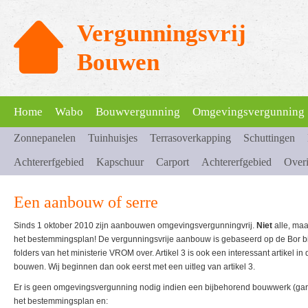
Vergunningsvrij
Bouwen
Home
Wabo
Bouwvergunning
Omgevingsvergunning
Zonnepanelen
Tuinhuisjes
Terrasoverkapping
Schuttingen
Achtererfgebied
Kapschuur
Carport
Achtererfgebied
Over
Een aanbouw of serre
Sinds 1 oktober 2010 zijn aanbouwen omgevingsvergunningvrij.
Niet
alle, ma
het bestemmingsplan! De vergunningsvrije aanbouw is gebaseerd op de Bor bijl
folders van het ministerie VROM over. Artikel 3 is ook een interessant artikel i
bouwen. Wij beginnen dan ook eerst met een uitleg van artikel 3.
Er is geen omgevingsvergunning nodig indien een bijbehorend bouwwerk (gar
het bestemmingsplan en: